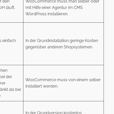
f den
WooCommerce muss man selber oder
H läuft.
mit Hilfe einer Agentur im CMS
WordPress installieren.
s einfach
In der Grundinstallation geringe Kosten
gegenüber anderen Shopsystemen.
chen
bei der
WooCommerce muss von einem selber
rer
installiert werden.
änkt als bei
.
In der Grundversion kostenlos.