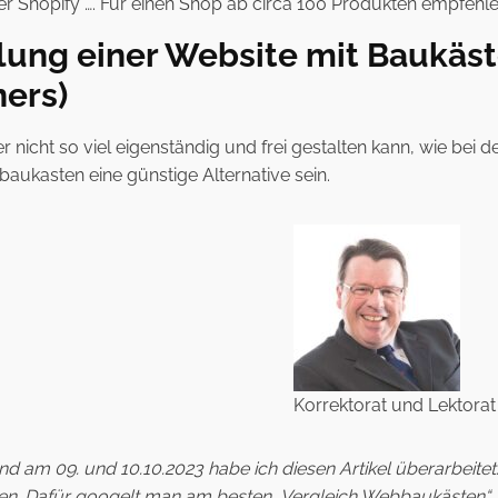
hopify …. Für einen Shop ab circa 100 Produkten empfehle i
llung einer Website mit Baukäst
ers)
r nicht so viel eigenständig und frei gestalten kann, wie bei
aukasten eine günstige Alternative sein.
Korrektorat und Lektora
d am 09. und 10.10.2023 habe ich diesen Artikel überarbeitet
n. Dafür googelt man am besten „Vergleich Webbaukästen“. Ei