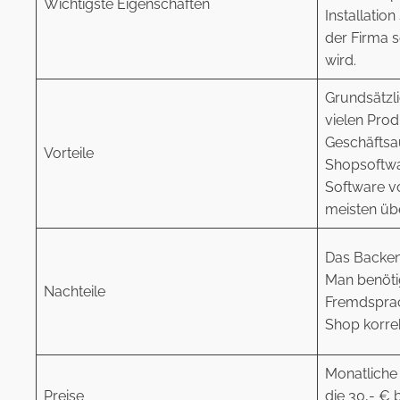
Wichtigste Eigenschaften
Installation
der Firma s
wird.
Grundsätzl
vielen Pro
Geschäfts
Vorteile
Shopsoftwa
Software v
meisten üb
Das Backend
Man benöti
Nachteile
Fremdsprac
Shop korrek
Monatliche
Preise
die 30,- €