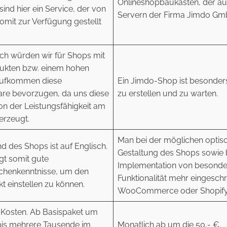
Onlineshopbaukasten, der au
 sind hier ein Service, der von
Servern der Firma Jimdo Gmb
omit zur Verfügung gestellt
ich würden wir für Shops mit
dukten bzw. einem hohen
aufkommen diese
Ein Jimdo-Shop ist besonder
re bevorzugen, da uns diese
zu erstellen und zu warten.
on der Leistungsfähigkeit am
erzeugt.
Man bei der möglichen optis
 des Shops ist auf Englisch.
Gestaltung des Shops sowie 
gt somit gute
Implementation von besonde
henkenntnisse, um den
Funktionalität mehr eingeschr
t einstellen zu können.
WooCommerce oder Shopify
 Kosten. Ab Basispaket um
 bis mehrere Tausende im
Monatlich ab um die 50,- €.