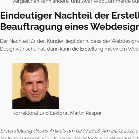
vergleichen kann andere, und zwar WooCommerce oder S
Eindeutiger Nachteil der Erste
Beauftragung eines Webdesign
Der Nachteil für den Kunden liegt darin, dass der Webdesigne
Designwünsche hat, dann kann die Erstellung mit einem Webb
Korrektorat und Lektorat Martin Rasper
Ersterstellung dieses Artikels am 02.07.2018.
Am 25.02.2022 un
Im Netz kursieren viele Kurzvergleichstests von Webbaukäste